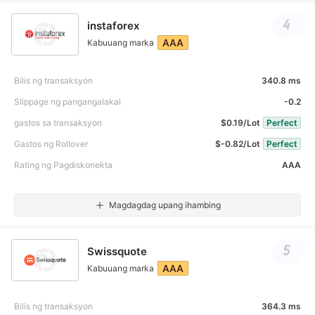
4
instaforex
AAA
Kabuuang marka
Bilis ng transaksyon
340.8 ms
Slippage ng pangangalakal
-0.2
gastos sa transaksyon
$0.19/Lot
Perfect
Gastos ng Rollover
$-0.82/Lot
Perfect
Rating ng Pagdiskonekta
AAA
Magdagdag upang ihambing
5
Swissquote
AAA
Kabuuang marka
Bilis ng transaksyon
364.3 ms