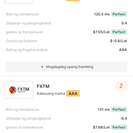
Bilis ng transaksyon
125.5 ms
Perfect
Slippage ng pangangalakal
0.4
gastos sa transaksyon
$7.55/Lot
Perfect
Gastos ng Rollover
$-0.8/Lot
Rating ng Pagdiskonekta
AAA
Magdagdag upang ihambing
2
FXTM
AAA
Kabuuang marka
Bilis ng transaksyon
131 ms
Perfect
Slippage ng pangangalakal
-6.4
gastos sa transaksyon
$7.68/Lot
Perfect