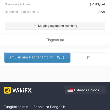
Gastos ng Rollover
$-1.83/Lot
Rating ng Pagdiskonekta
AAA
Magdagdag upang ihambing
Tingnan pa
Simulan ang Paghahambing（0/5）
Estados Unidos
|
|
Tungkol sa atin
Babala sa Panganib