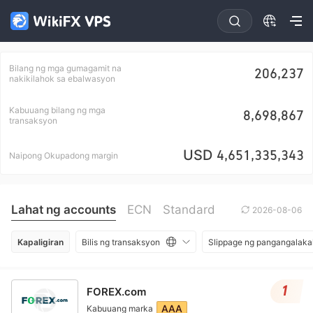
Bilang ng mga gumagamit na
206,237
nakikilahok sa ebalwasyon
Kabuuang bilang ng mga
8,698,867
transaksyon
USD
4,651,335,343
Naipong Okupadong margin
Lahat ng accounts
ECN
Standard
2026-08-06
Kapaligiran
Bilis ng transaksyon
Slippage ng pangangalaka
1
FOREX.com
AAA
Kabuuang marka