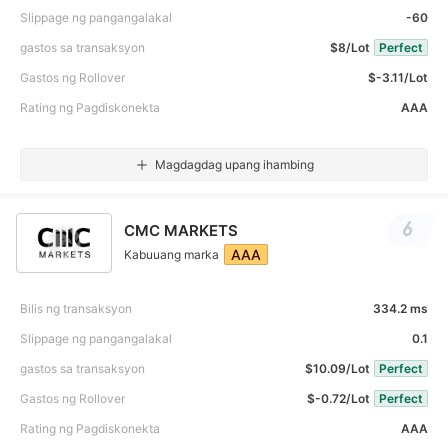
Slippage ng pangangalakal
-60
gastos sa transaksyon
$8/Lot
Perfect
Gastos ng Rollover
$-3.11/Lot
Rating ng Pagdiskonekta
AAA
Magdagdag upang ihambing
6
CMC MARKETS
AAA
Kabuuang marka
Bilis ng transaksyon
334.2 ms
Slippage ng pangangalakal
0.1
gastos sa transaksyon
$10.09/Lot
Perfect
Gastos ng Rollover
$-0.72/Lot
Perfect
Rating ng Pagdiskonekta
AAA