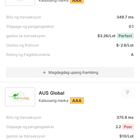
AAA
Kabuuang marka
Bilis ng transaksyon
349.7 ms
Slippage ng pangangalakal
0.1
gastos sa transaksyon
$3.26/Lot
Perfect
Gastos ng Rollover
$-2.6/Lot
Rating ng Pagdiskonekta
A
Magdagdag upang ihambing
9
AUS Global
AAA
Kabuuang marka
Bilis ng transaksyon
375.9 ms
Slippage ng pangangalakal
2.2
Poor
gastos sa transaksyon
$10/Lot