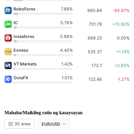
RoboForex
7.89%
960.84
-65.87%
IC
5.76%
701.79
+15.80%
instaforex
5.66%
689.23
0.00%
Exness
4.40%
535.37
+1.19%
VT Markets
1.42%
172.7
+2.80%
OctaFX
1.01%
122.46
-1.27%
Mahaba/Maikling ratio ng kasaysayan
30 araw
EUR/USD