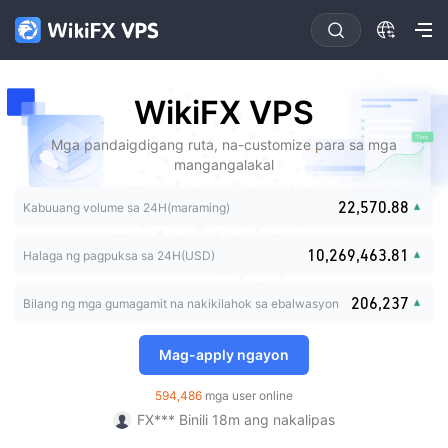
0
0
0
1
1
0
1
2
2
WikiFX VPS
1
0
0
2
3
3
2
1
1
3
4
4
0
3
0
2
Mga pandaigdigang ruta, na-customize para sa mga
2
4
5
5
1
4
1
3
mangangalakal
0
0
3
5
6
6
0
2
5
0
2
4
1
1
4
6
7
7
0
1
3
6
1
3
0
5
2
2
,
5
7
0
.
8
8
1
2
Kabuuang volume sa 24H(maraming)
0
4
7
2
4
1
6
3
3
6
8
1
9
9
2
3
0
1
5
8
3
5
2
7
0
4
4
7
9
2
3
0
4
1
0
,
2
6
9
,
4
6
3
.
8
1
Halaga ng pagpuksa sa 24H(USD)
5
5
8
3
0
4
0
1
5
2
1
3
7
5
7
4
9
2
6
6
9
4
1
5
1
2
6
3
2
4
8
6
8
5
3
12*** Binili 6h ang nakalipas
7
7
5
2
0
6
,
2
3
7
Bilang ng mga gumagamit na nakikilahok sa ebalwasyon
4
3
5
9
7
9
6
4
กิ*** Binili 3m ang nakalipas
8
8
6
3
1
7
3
4
8
5
4
6
8
7
5
9
9
7
FX*** Binili 5m ang nakalipas
4
2
8
4
5
9
6
5
7
9
8
6
Mag-apply ngayon
8
5
3
9
5
6
FX*** Binili 6m ang nakalipas
7
6
8
9
7
9
6
4
6
7
Ka*** Binili 14m ang nakalipas
8
7
9
8
594,486
mga user online
7
5
7
8
FX*** Binili 15m ang nakalipas
9
8
9
8
6
8
9
FX*** Binili 18m ang nakalipas
9
9
7
9
FX*** Binili 26m ang nakalipas