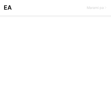
EA
Marami pa