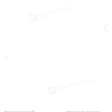
Itigil ang Halaga($)
Itigil ang Karaniwang