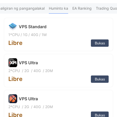
8
FX*** Binili 27m ang nakalipas
9
aligiran ng pangangalakal
FX*** Binili 32m ang nakalipas
Huminto ka
EA Ranking
Trading Quo
FX*** Binili 37m ang nakalipas
FX*** Binili 42m ang nakalipas
FX*** Binili 47m ang nakalipas
VPS Standard
FX*** Binili 1h ang nakalipas
FX*** Binili 1h ang nakalipas
1*CPU
/
1G
/
40G
/
1M
FX*** Binili 1h ang nakalipas
Libre
Bukas
FX*** Binili 1h ang nakalipas
wa*** Binili 1h ang nakalipas
FX*** Binili 1h ang nakalipas
FX*** Binili 2h ang nakalipas
VPS Ultra
FX*** Binili 2h ang nakalipas
2*CPU
/
2G
/
40G
/
20M
花晨*** Binili 2h ang nakalipas
Tr*** Binili 2h ang nakalipas
Libre
Bukas
汉卿*** Binili 2h ang nakalipas
FX*** Binili 2h ang nakalipas
FX*** Binili 2h ang nakalipas
FX*** Binili 2h ang nakalipas
VPS Ultra
FX*** Binili 2h ang nakalipas
2*CPU
/
2G
/
40G
/
20M
Da*** Binili 2h ang nakalipas
Di*** Binili 2h ang nakalipas
Libre
Bukas