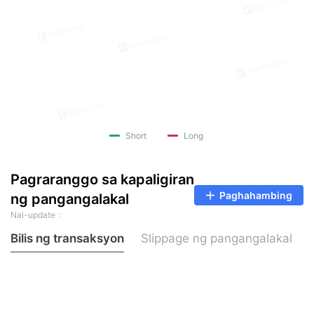
Short
Long
Pagraranggo sa kapaligiran
Paghahambing
ng pangangalakal
Nai-update：
Bilis ng transaksyon
Slippage ng pangangalakal