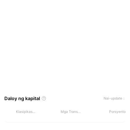
Malaking pagbabago sa order
EURUSD
Daloy ng kapital
Nai-update：
Klasipikasyon
Mga Transaksyon
Porsyento