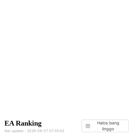
EA Ranking
Halos isang
linggo
Nai-update：2026-08-07 07:35:43