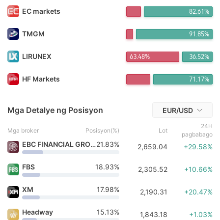
Ha*** Binili 5h ang nakalipas
EC markets
82.61%
BI*** Binili 5h ang nakalipas
BI*** Binili 5h ang nakalipas
TMGM
91.85%
FX*** Binili 5h ang nakalipas
荷塘*** Binili 5h ang nakalipas
LIRUNEX
63.48%
36.52%
FX*** Binili 5h ang nakalipas
FX*** Binili 6h ang nakalipas
12*** Binili 6h ang nakalipas
HF Markets
71.17%
กิ*** Binili 3m ang nakalipas
Mga Detalye ng Posisyon
EUR/USD
24H
Mga broker
Posisyon(%)
Lot
pagbabago
EBC FINANCIAL GROUP
21.83%
2,659.04
+29.58%
FBS
18.93%
2,305.52
+10.66%
XM
17.98%
2,190.31
+20.47%
Headway
15.13%
1,843.18
+1.03%