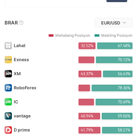
FX*** Binili 2h ang nakalipas
ri*** Binili 2h ang nakalipas
FX*** Binili 2h ang nakalipas
za*** Binili 2h ang nakalipas
BRAR
EUR/USD
FX*** Binili 3h ang nakalipas
FX*** Binili 3h ang nakalipas
Mahabang Posisyon
Maikling Posisyon
迪拜*** Binili 3h ang nakalipas
FX*** Binili 3h ang nakalipas
Lahat
32.52%
67.48%
FX*** Binili 3h ang nakalipas
Tr*** Binili 3h ang nakalipas
Exness
70.12%
FX*** Binili 3h ang nakalipas
FX*** Binili 4h ang nakalipas
XM
43.37%
56.63%
An*** Binili 4h ang nakalipas
FX*** Binili 4h ang nakalipas
FX*** Binili 4h ang nakalipas
RoboForex
78.36%
FX*** Binili 4h ang nakalipas
FX*** Binili 4h ang nakalipas
IC
70.69%
Pu*** Binili 4h ang nakalipas
FX*** Binili 4h ang nakalipas
vantage
40.94%
59.06%
FX*** Binili 4h ang nakalipas
FX*** Binili 5h ang nakalipas
FX*** Binili 5h ang nakalipas
D prime
41.79%
58.21%
豪5*** Binili 5h ang nakalipas