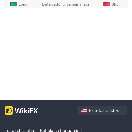
Long
Detalyadong pamamahagi
Short
Estados Unidos
|
|
Tungkol sa atin
Babala sa Panganib