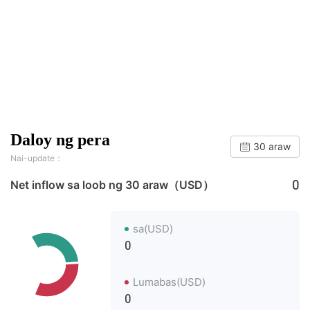
Daloy ng pera
30 araw
Nai-update：
0
Net inflow sa loob ng 30 araw（USD）
sa(USD)
0
Lumabas(USD)
0