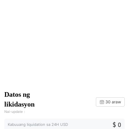
Datos ng
30 araw
likidasyon
Nai-update：
$ 0
Kabuuang liquidation sa 24H USD