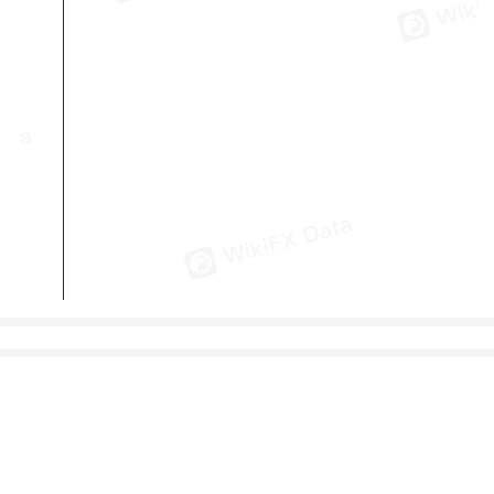
Ang Bayad sa
Nakalipas nag ika-
Overnight
tatlompong araw
Nai-update：
0
30-araw na swap na kita(USD)