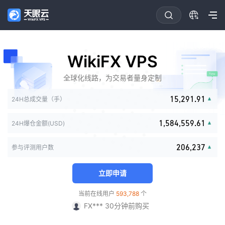
0
0
1
1
2
2
0
3
3
0
1
0
4
4
1
2
WikiFX VPS
1
5
5
2
3
0
2
6
6
0
3
0
0
4
1
全球化线路，为交易者量身定制
3
0
7
7
0
1
4
0
1
1
5
2
0
4
1
8
0
8
0
0
1
2
5
1
2
2
6
3
1
5
,
2
9
1
.
9
1
1
2
24H总成交量（手）
3
6
2
3
3
7
4
2
6
3
2
2
2
3
0
4
7
3
4
4
8
5
0
3
7
4
3
3
3
0
4
1
,
5
8
4
,
5
5
9
.
6
1
24H爆仓金额(USD)
4
8
5
4
4
0
4
0
1
5
2
6
9
5
6
6
7
2
5
9
6
5
5
1
5
1
2
6
3
7
6
7
7
8
3
6
7
6
6
2
0
6
,
2
3
7
参与评测用户数
4
8
7
8
8
9
4
7
8
7
7
3
1
7
3
4
8
5
9
8
9
9
5
8
9
8
8
Ki*** 15小时前购买
4
2
8
4
5
9
6
9
6
立即申请
9
9
9
5
3
9
5
6
FX*** 4分钟前购买
7
7
6
4
6
7
Go*** 15分钟前购买
8
8
当前在线用户
593,788
个
7
5
7
8
mo*** 28分钟前购买
9
9
8
6
8
9
FX*** 30分钟前购买
9
7
9
ne*** 51分钟前购买
8