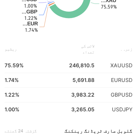
لاٹس کی
زمرہ۔
ریشیو
تعداد
75.59%
246,810.5
XAUUSD
1.74%
5,691.88
EURUSD
1.22%
3,983.22
GBPUSD
1.00%
3,265.05
USDJPY
گلوبل صارف ٹریڈنگ رینکنگ
گزشتہ 24 گھنٹے