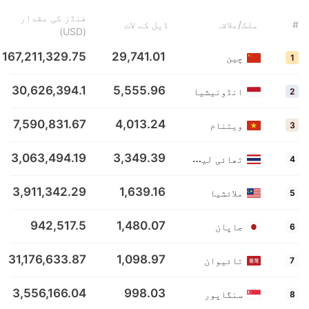
فنڈز کی مقدار
#
ملک/علاقہ
ڈیل کے لات
(USD)
167,211,329.75
29,741.01
چین
1
30,626,394.1
5,555.96
انڈونیشیا
2
7,590,831.67
4,013.24
ویتنام
3
3,063,494.19
3,349.39
تھائی لینڈ
4
3,911,342.29
1,639.16
ملائشیا
5
942,517.5
1,480.07
جاپان
6
31,176,633.87
1,098.97
تائیوان
7
3,556,166.04
998.03
سنگاپور
8