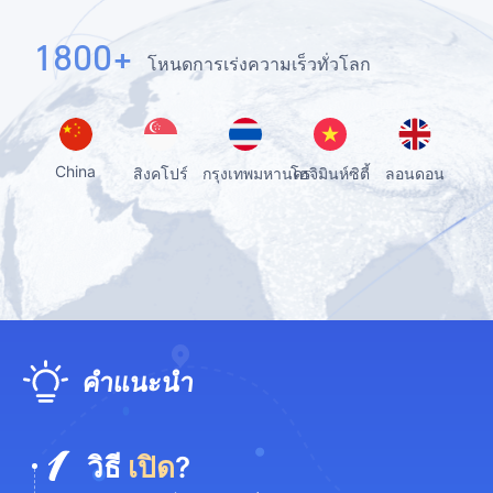
1800+
โหนดการเร่งความเร็วทั่วโลก
China
สิงคโปร์
กรุงเทพมหานคร
โฮจิมินห์ซิตี้
ลอนดอน
ด
คำแนะนำ
วิธี
เปิด
?