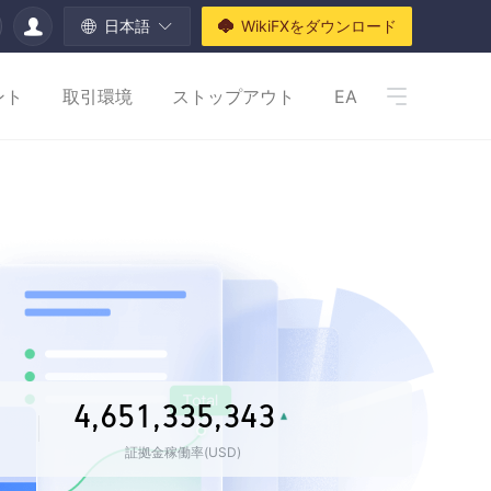
日本語
WikiFXをダウンロード
ント
取引環境
ストップアウト
EA
0
1
0
0
0
2
1
1
0
1
3
2
0
0
2
0
1
0
2
4
3
1
1
3
1
2
1
3
5
4
0
2
2
4
2
3
2
4
,
6
5
1
,
3
3
5
,
3
4
3
5
7
6
2
4
4
6
4
5
4
証拠金稼働率(USD)