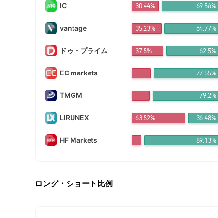
IC
30.44%
69.56%
FX*** 4時間
Bơ*** 4時間
FX*** 4時間
vantage
35.23%
64.77%
AH*** 4時間
FX*** 4時間
ドゥ・プライム
37.5%
62.5%
FX*** 4時間
FX*** 4時間
EC markets
77.55%
NT*** 5時間
FX*** 5時間
FX*** 6時間
TMGM
79.2%
Li*** 6時間
FX*** 7時間
LIRUNEX
63.52%
36.48%
FX*** 7時間
FX*** 8時間
HF Markets
89.13%
琪琪*** 8時間
ng*** 8時間
佛渡*** 8時間
ku*** 8時間
FX*** 9時間
ロング・ショート比例
FX*** 12時
ร่*** 12時間
FX*** 14時