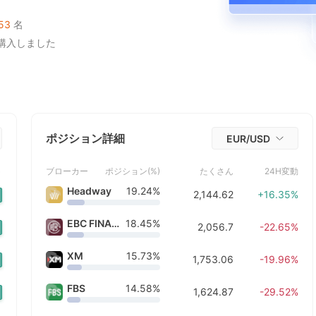
5
4
2
8
4
5
9
8
8
9
に購入しました
前に購入しました
6
5
3
9
5
6
9
9
53
名
前に購入しました
前に購入しました
7
6
4
6
7
前に購入しました
前に購入しました
8
7
5
7
8
前に購入しました
9
8
6
8
9
前に購入しました
前に購入しました
9
7
9
前に購入しました
ポジション詳細
EUR/USD
前に購入しました
8
前に購入しました
前に購入しました
ト
ブローカー
ポジション(%)
たくさん
24H変動
9
前に購入しました
Headway
19.24%
2,144.62
+16.35%
前に購入しました
前に購入しました
EBC FINANCIAL GROUP
18.45%
前に購入しました
2,056.7
-22.65%
前に購入しました
前に購入しました
XM
15.73%
1,753.06
-19.96%
前に購入しました
前に購入しました
FBS
14.58%
1,624.87
-29.52%
前に購入しました
前に購入しました