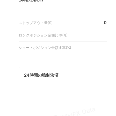
0
ストップアウト量($)
ロングポジション金額比率(%)
ショートポジション金額比率(%)
24時間の強制決済