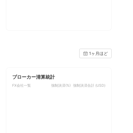
1ヶ月ほど
ブローカー清算統計
FX会社一覧
強制決済(%)
強制決済合計 (USD)