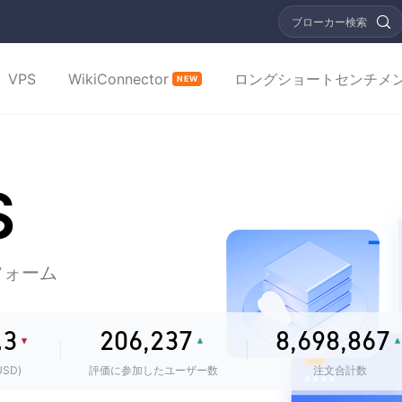
ブローカー検索
0
0
1
0
0
VPS
WikiConnector
ロングショートセンチメ
NEW
0
1
2
1
1
0
0
1
2
0
3
2
2
0
1
1
2
3
1
4
3
3
1
2
S
2
3
4
2
5
4
4
2
3
0
3
0
4
5
3
6
5
5
3
4
1
0
4
0
1
5
6
4
7
6
6
4
5
フォーム
2
1
5
1
2
6
7
5
8
7
7
5
6
.
3
2
0
6
,
2
3
7
8
,
6
9
8
,
8
6
7
4
3
1
7
3
4
8
9
7
9
9
7
8
SD)
評価に参加したユーザー数
注文合計数
間前に購入しました