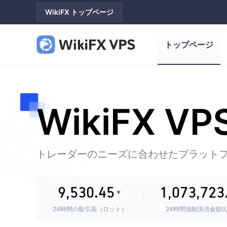
WikiFX トップページ
0
1
トップページ
2
0
0
3
1
1
4
0
0
2
2
WikiFX VP
5
1
0
1
3
3
6
2
0
1
2
4
0
4
0
7
3
1
2
3
5
1
5
0
1
トレーダーのニーズに合わせたプラット
8
4
2
3
4
0
6
2
6
1
2
9
,
5
3
0
.
4
5
1
,
0
7
3
,
7
2
3
6
4
1
5
6
2
1
8
4
8
3
4
24時間の取引高（ロット）
24時間強制決済金額(U
Ma*** 22時