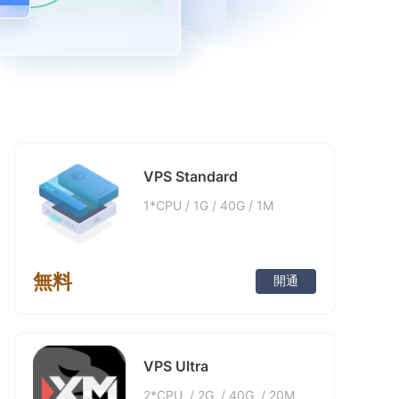
6
8
7
3
5
5
7
5
6
5
7
9
8
4
6
6
8
6
7
6
8
9
5
7
7
9
7
8
7
9
6
8
8
8
9
8
7
9
9
9
9
8
VPS Standard
9
1*CPU
/
1G
/
40G
/
1M
無料
開通
VPS Ultra
2*CPU
/
2G
/
40G
/
20M