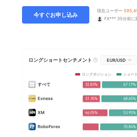
7
5
2
6
7
3
2
9
5
9
4
5
FX*** 4分前
FX*** 20分
8
6
3
7
8
4
3
6
5
6
現在ユーザー
595,4
FX*** 25分
今すぐお申し込み
FX*** 35分
9
7
4
8
9
5
4
7
6
7
FX*** 41分
FX*** 50分
8
5
9
6
5
8
7
8
FX*** 1時間
9
6
7
6
9
8
9
FX*** 1時間
zz*** 1時間
7
8
7
9
FX*** 1時間
ロングショートセンチメント
EUR/USD
FX*** 1時間
8
9
8
FX*** 2時間
FX*** 2時間
ロングポジション.
ショー
9
9
FX*** 2時間
すべて
32.83%
67.17%
FX*** 2時間
椰乡*** 3時間
Ma*** 3時間
Exness
31.35%
68.65%
FX*** 3時間
Ni*** 3時間
XM
46.05%
53.95%
FX*** 3時間
FX*** 3時間
RoboForex
70.84%
Qu*** 3時間
FX*** 4時間