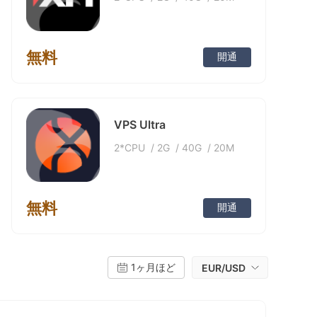
無料
開通
VPS Ultra
2*CPU
/
2G
/
40G
/
20M
無料
開通
1ヶ月ほど
EUR/USD