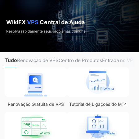
WikiFX
VPS
Central de Ajuda
Resolva rapidamente seus problemas comuns
Tudo
Renovação de VPS
Centro de Produtos
Entrada no VPS
V
Renovação Gratuita de VPS
Tutorial de Ligações do MT4